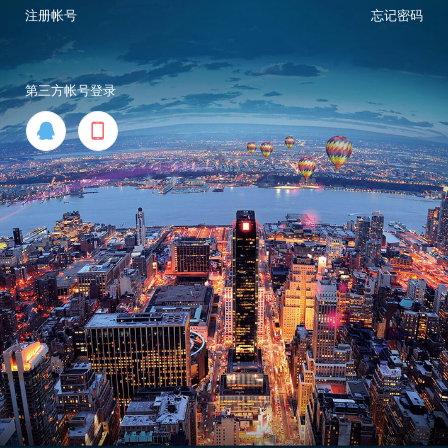
注册帐号
忘记密码
第三方帐号登录

