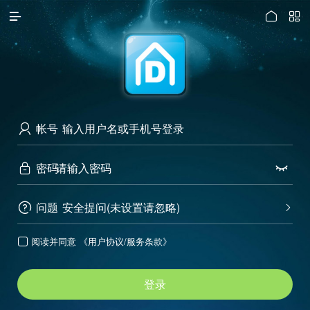




访问电脑版
帐号

密码


问题
安全提问(未设置请忽略)


阅读并同意
《用户协议/服务条款》

登录