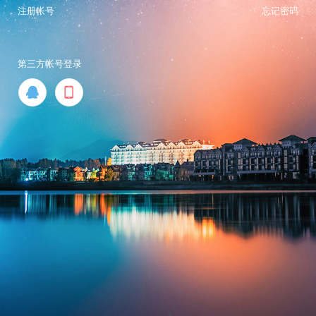
注册帐号
忘记密码
第三方帐号登录

