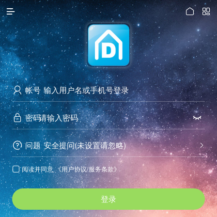




访问电脑版
帐号

密码


问题
安全提问(未设置请忽略)


阅读并同意
《用户协议/服务条款》

登录