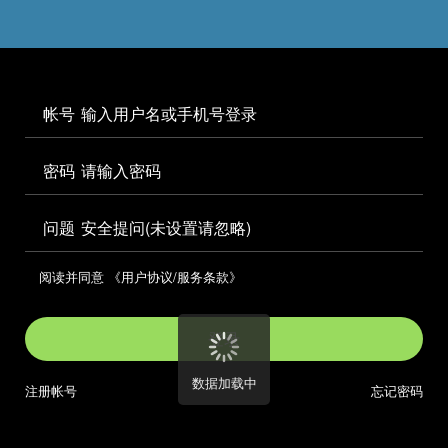




访问电脑版

帐号


密码

问题
安全提问(未设置请忽略)

阅读并同意
《用户协议/服务条款》

登录
数据加载中
注册帐号
忘记密码