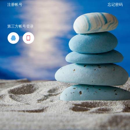
注册帐号
忘记密码
第三方帐号登录

