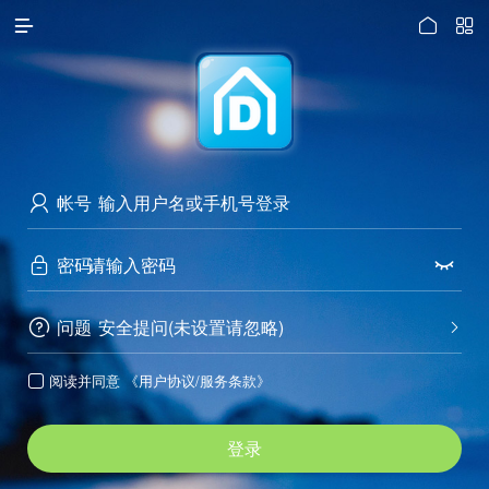




访问电脑版
帐号

密码


问题
安全提问(未设置请忽略)


阅读并同意
《用户协议/服务条款》

登录