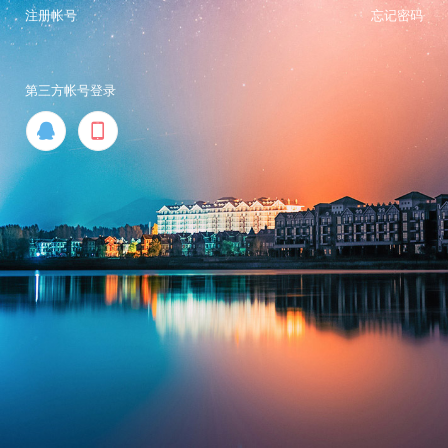
注册帐号
忘记密码
第三方帐号登录

