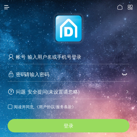




访问电脑版
帐号

密码


问题
安全提问(未设置请忽略)


阅读并同意
《用户协议/服务条款》

登录