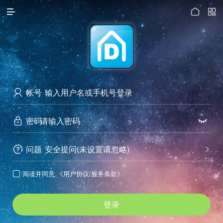




访问电脑版
帐号

密码


问题
安全提问(未设置请忽略)


阅读并同意
《用户协议/服务条款》

登录