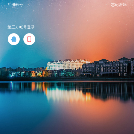
注册帐号
忘记密码
第三方帐号登录

