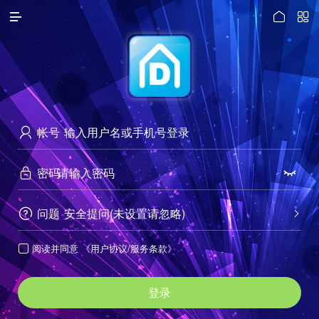




访问电脑版
帐号

密码


问题
安全提问(未设置请忽略)


阅读并同意
《用户协议/服务条款》

登录