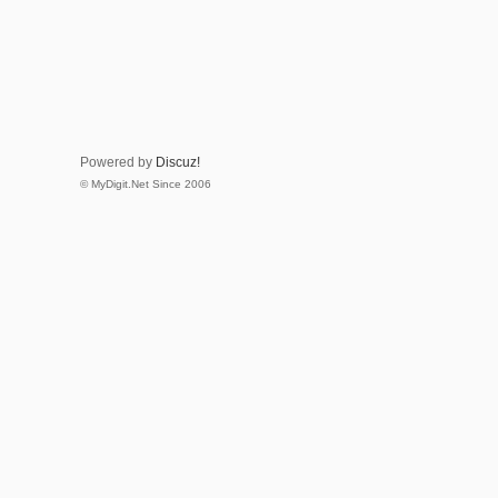
Powered by
Discuz!
© MyDigit.Net Since 2006