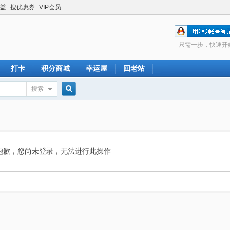
益
搜优惠券
VIP会员
只需一步，快速开
打卡
积分商城
幸运屋
回老站
搜索
搜
索
抱歉，您尚未登录，无法进行此操作