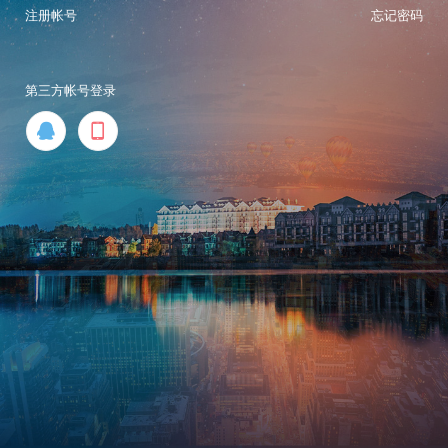
注册帐号
忘记密码
第三方帐号登录

