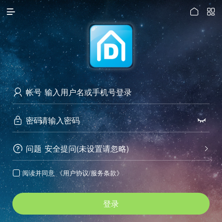




访问电脑版
帐号

密码


问题
安全提问(未设置请忽略)


阅读并同意
《用户协议/服务条款》

登录