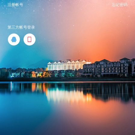
注册帐号
忘记密码
第三方帐号登录

