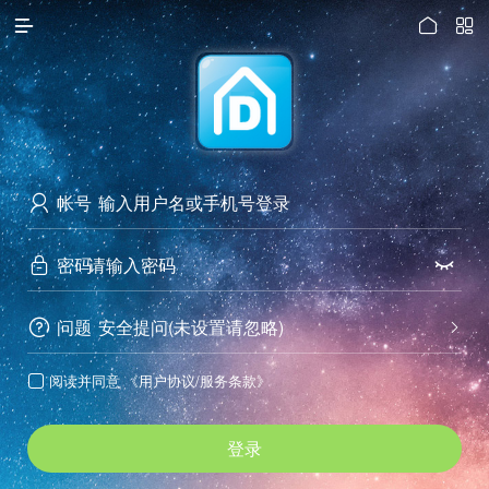




访问电脑版
帐号

密码


问题
安全提问(未设置请忽略)


阅读并同意
《用户协议/服务条款》

登录