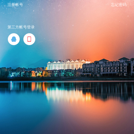
注册帐号
忘记密码
第三方帐号登录

