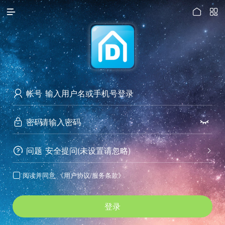




访问电脑版
帐号

密码


问题
安全提问(未设置请忽略)


阅读并同意
《用户协议/服务条款》

登录