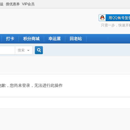
益
搜优惠券
VIP会员
只需一步，快速开
打卡
积分商城
幸运屋
回老站
搜索
搜
索
抱歉，您尚未登录，无法进行此操作