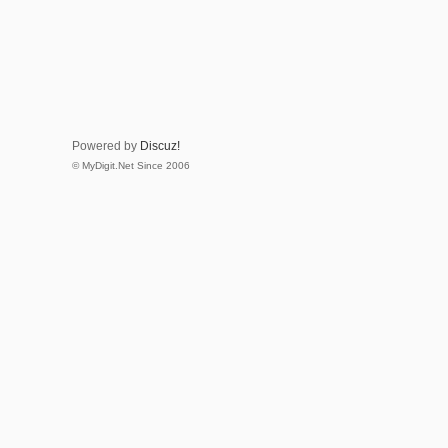
Powered by
Discuz!
© MyDigit.Net Since 2006