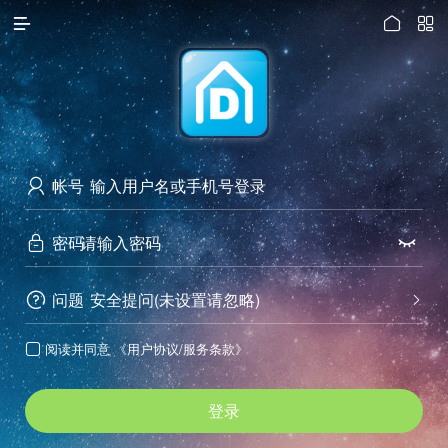




访问电脑版
帐号

密码


问题
安全提问(未设置请忽略)


阅读并同意
《用户协议/服务条款》

登录