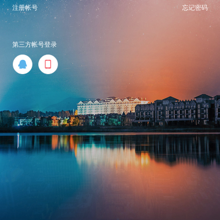
注册帐号
忘记密码
第三方帐号登录

