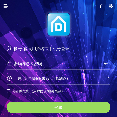




访问电脑版
帐号

密码


问题
安全提问(未设置请忽略)


阅读并同意
《用户协议/服务条款》

登录