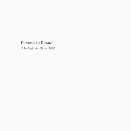
Powered by
Discuz!
© MyDigit.Net Since 2006