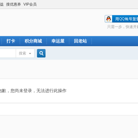
益
搜优惠券
VIP会员
只需一步，快速开
打卡
积分商城
幸运屋
回老站
搜索
搜
索
抱歉，您尚未登录，无法进行此操作