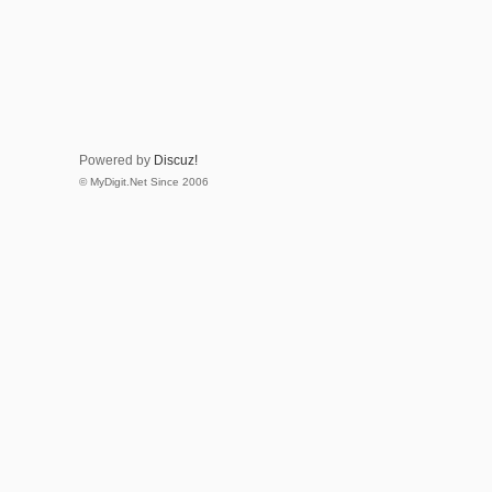
Powered by
Discuz!
© MyDigit.Net Since 2006