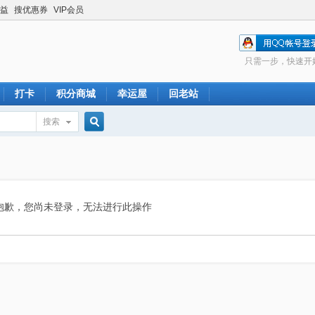
益
搜优惠券
VIP会员
只需一步，快速开
打卡
积分商城
幸运屋
回老站
搜索
搜
索
抱歉，您尚未登录，无法进行此操作