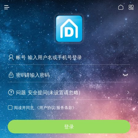




访问电脑版
帐号

密码


问题
安全提问(未设置请忽略)


阅读并同意
《用户协议/服务条款》

登录