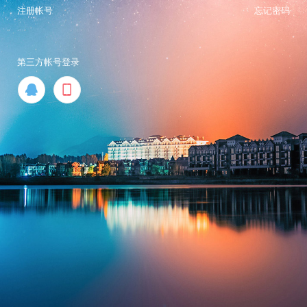
注册帐号
忘记密码
第三方帐号登录

