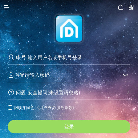




访问电脑版
帐号

密码


问题
安全提问(未设置请忽略)


阅读并同意
《用户协议/服务条款》

登录