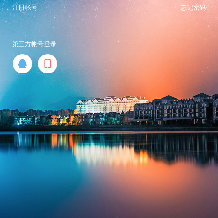
注册帐号
忘记密码
第三方帐号登录

