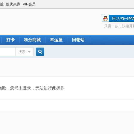
益
搜优惠券
VIP会员
只需一步，快速开
打卡
积分商城
幸运屋
回老站
搜索
搜
索
抱歉，您尚未登录，无法进行此操作