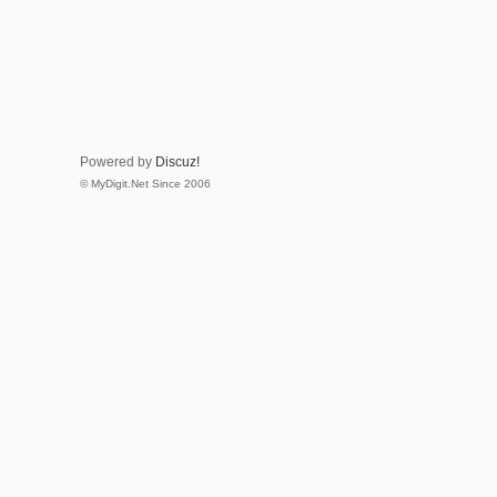
Powered by
Discuz!
© MyDigit.Net Since 2006