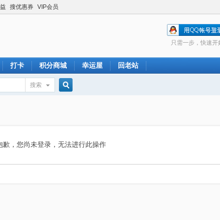
益
搜优惠券
VIP会员
只需一步，快速开
打卡
积分商城
幸运屋
回老站
搜索
搜
索
抱歉，您尚未登录，无法进行此操作