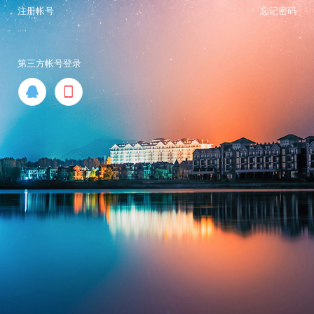
注册帐号
忘记密码
第三方帐号登录

