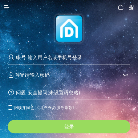




访问电脑版
帐号

密码


问题
安全提问(未设置请忽略)


阅读并同意
《用户协议/服务条款》

登录