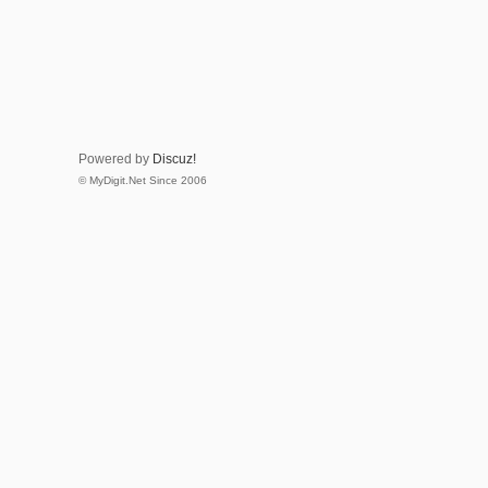
Powered by
Discuz!
© MyDigit.Net Since 2006