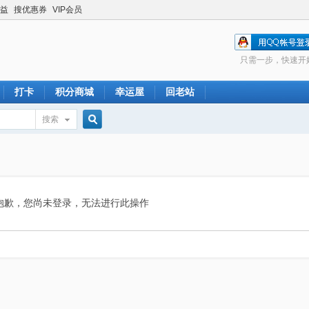
益
搜优惠券
VIP会员
只需一步，快速开
打卡
积分商城
幸运屋
回老站
搜索
搜
索
抱歉，您尚未登录，无法进行此操作