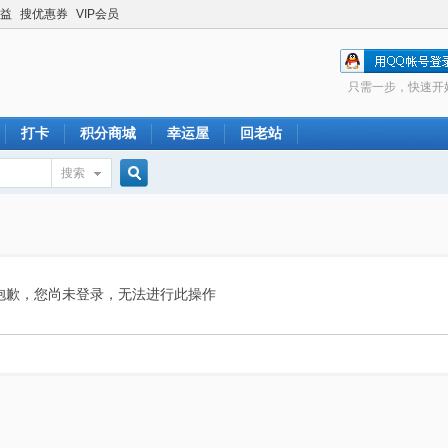
益
搜优惠券
VIP会员
只需一步，快速开
打卡
积分商城
幸运屋
回老站
搜索
搜
索
抱歉，您尚未登录，无法进行此操作