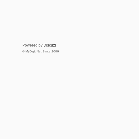
Powered by
Discuz!
© MyDigit.Net Since 2006