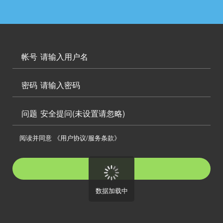




访问电脑版

帐号


密码

问题
安全提问(未设置请忽略)

阅读并同意
《用户协议/服务条款》

登录
数据加载中
注册帐号
忘记密码