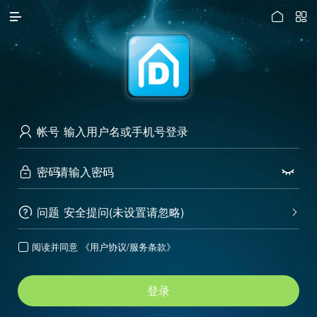




访问电脑版
帐号

密码


问题
安全提问(未设置请忽略)


阅读并同意
《用户协议/服务条款》

登录