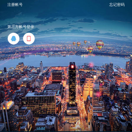
注册帐号
忘记密码
第三方帐号登录

