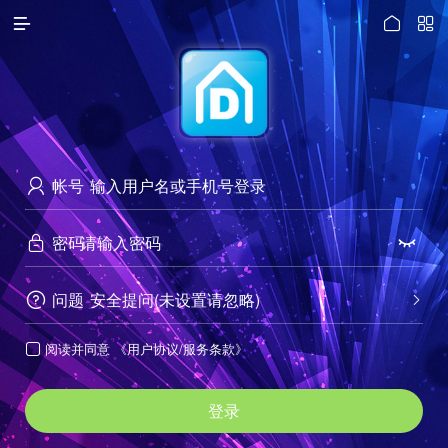




访问电脑版
帐号

密码


问题
安全提问(未设置请忽略)


阅读并同意
《用户协议/服务条款》

登录