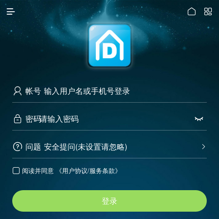




访问电脑版
帐号

密码


问题
安全提问(未设置请忽略)


阅读并同意
《用户协议/服务条款》

登录