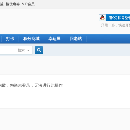
益
搜优惠券
VIP会员
只需一步，快速开
打卡
积分商城
幸运屋
回老站
搜索
搜
索
抱歉，您尚未登录，无法进行此操作