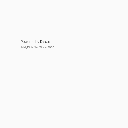
Powered by
Discuz!
© MyDigit.Net Since 2006