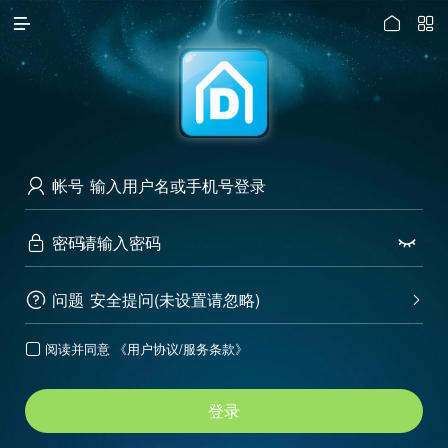




访问电脑版
帐号

密码


问题
安全提问(未设置请忽略)


阅读并同意
《用户协议/服务条款》

登录