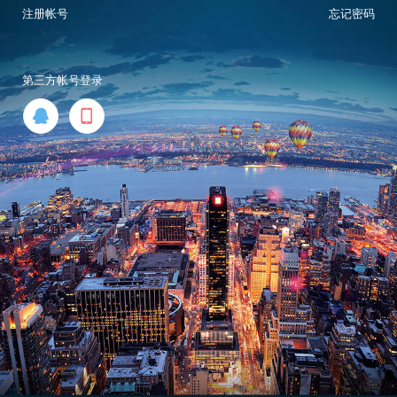
注册帐号
忘记密码
第三方帐号登录

