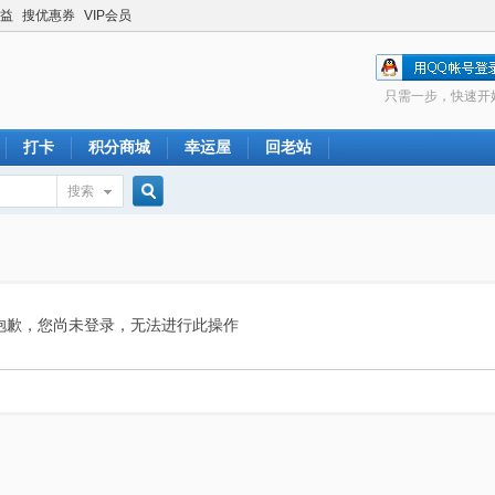
益
搜优惠券
VIP会员
只需一步，快速开
打卡
积分商城
幸运屋
回老站
搜索
搜
索
抱歉，您尚未登录，无法进行此操作