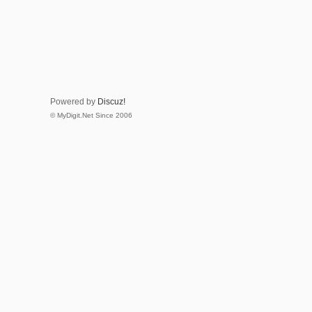
Powered by
Discuz!
© MyDigit.Net Since 2006