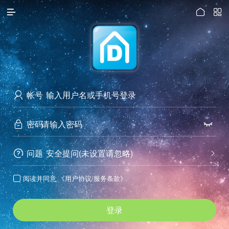




访问电脑版
帐号

密码


问题
安全提问(未设置请忽略)


阅读并同意
《用户协议/服务条款》

登录