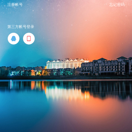
注册帐号
忘记密码
第三方帐号登录

