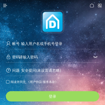




访问电脑版
帐号

密码


问题
安全提问(未设置请忽略)


阅读并同意
《用户协议/服务条款》

登录