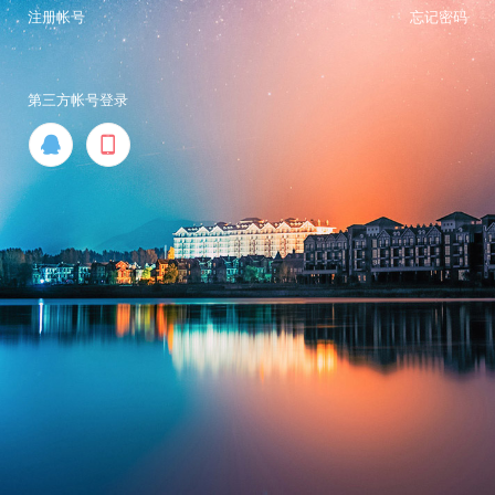
注册帐号
忘记密码
第三方帐号登录

