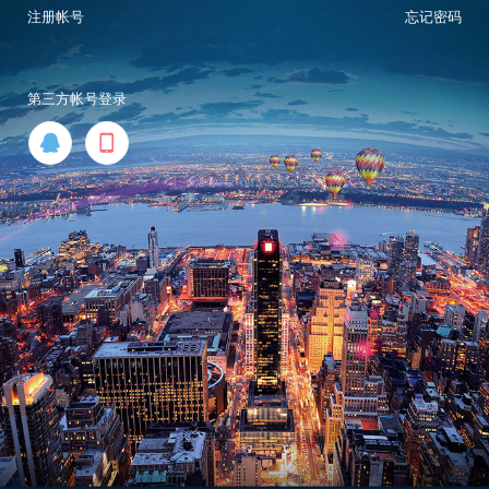
注册帐号
忘记密码
第三方帐号登录

