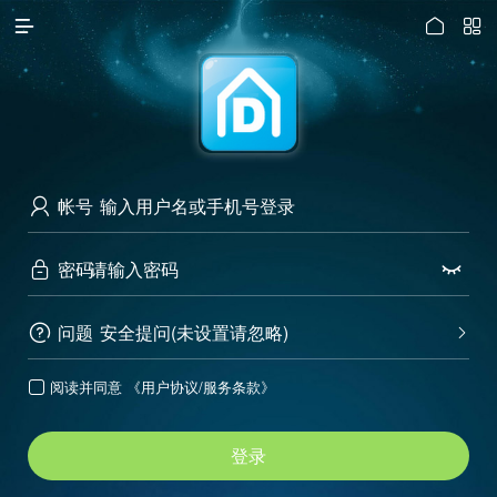




访问电脑版
帐号

密码


问题
安全提问(未设置请忽略)


阅读并同意
《用户协议/服务条款》

登录