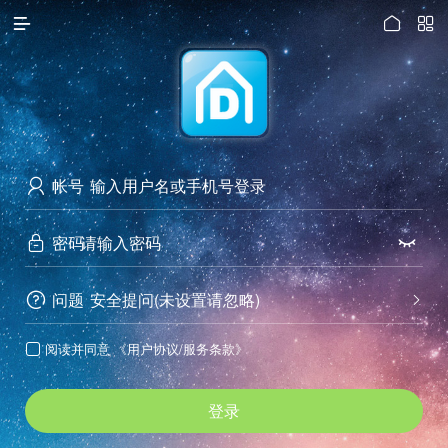




访问电脑版
帐号

密码


问题
安全提问(未设置请忽略)


阅读并同意
《用户协议/服务条款》

登录