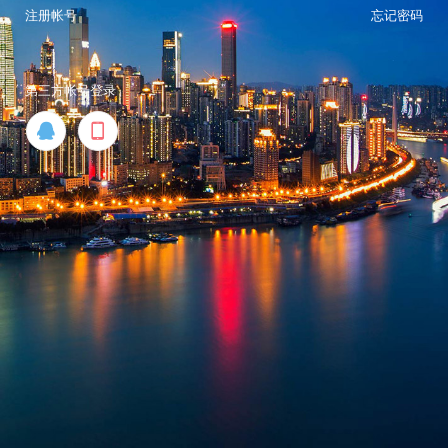
注册帐号
忘记密码
第三方帐号登录

