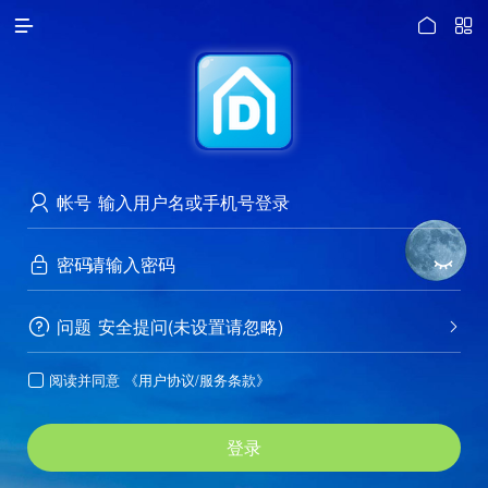




访问电脑版
帐号

密码


问题
安全提问(未设置请忽略)


阅读并同意
《用户协议/服务条款》

登录