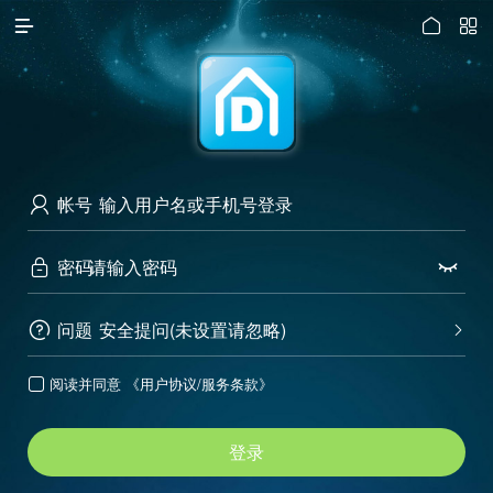




访问电脑版
帐号

密码


问题
安全提问(未设置请忽略)


阅读并同意
《用户协议/服务条款》

登录