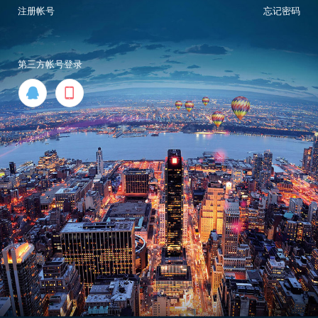
注册帐号
忘记密码
第三方帐号登录

