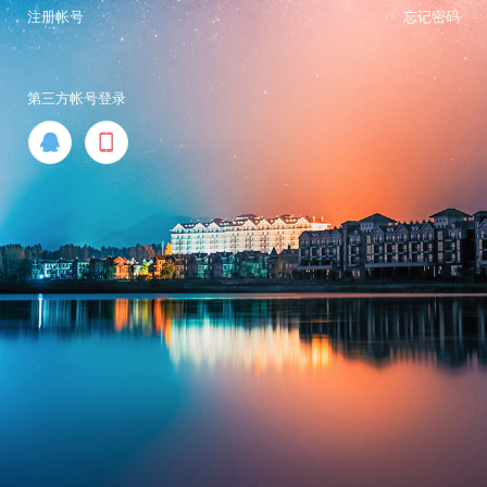
注册帐号
忘记密码
第三方帐号登录

