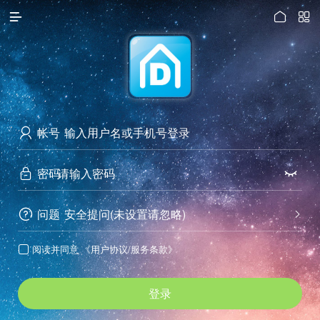




访问电脑版
帐号

密码


问题
安全提问(未设置请忽略)


阅读并同意
《用户协议/服务条款》

登录