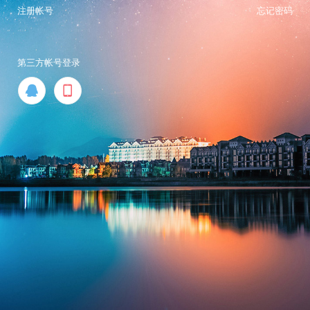
注册帐号
忘记密码
第三方帐号登录

