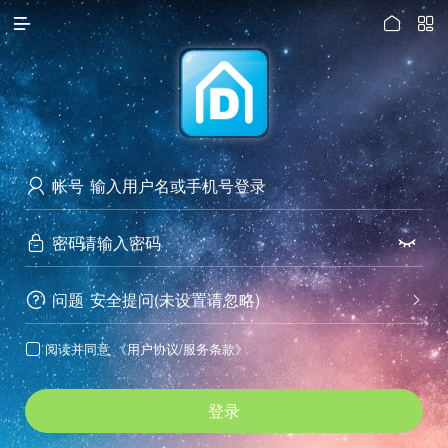




访问电脑版
帐号

密码


问题
安全提问(未设置请忽略)


阅读并同意
《用户协议/服务条款》

登录