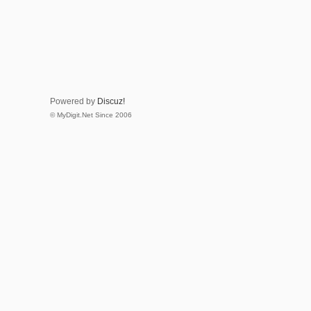
Powered by
Discuz!
© MyDigit.Net Since 2006