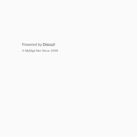
Powered by
Discuz!
© MyDigit.Net Since 2006