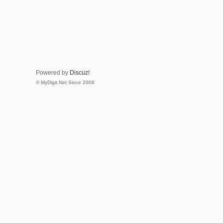
Powered by
Discuz!
© MyDigit.Net Since 2006