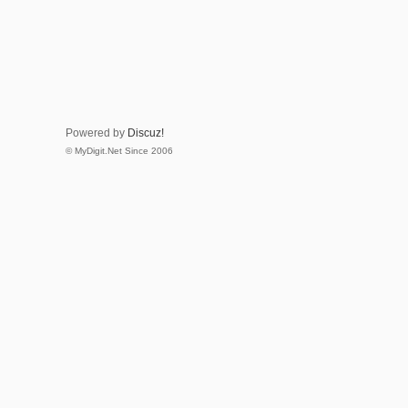
Powered by
Discuz!
© MyDigit.Net Since 2006