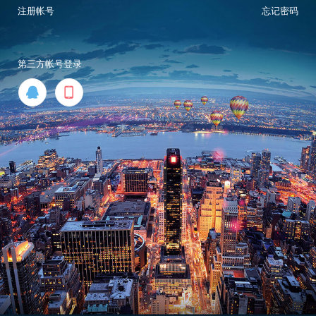
注册帐号
忘记密码
第三方帐号登录

