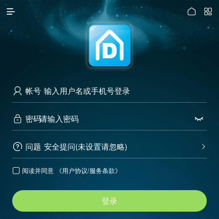




访问电脑版
帐号

密码


问题
安全提问(未设置请忽略)


阅读并同意
《用户协议/服务条款》

登录