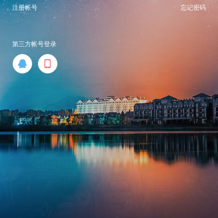
注册帐号
忘记密码
第三方帐号登录

