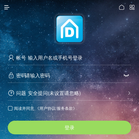




访问电脑版
帐号

密码


问题
安全提问(未设置请忽略)


阅读并同意
《用户协议/服务条款》

登录