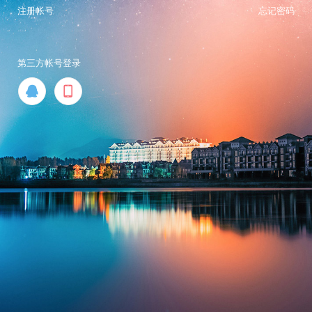
注册帐号
忘记密码
第三方帐号登录

