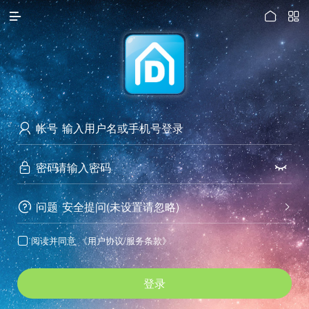




访问电脑版
帐号

密码


问题
安全提问(未设置请忽略)


阅读并同意
《用户协议/服务条款》

登录