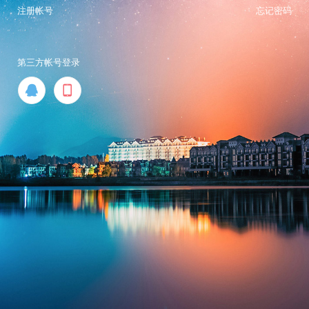
注册帐号
忘记密码
第三方帐号登录

