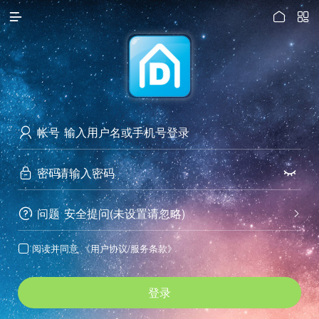




访问电脑版
帐号

密码


问题
安全提问(未设置请忽略)


阅读并同意
《用户协议/服务条款》

登录