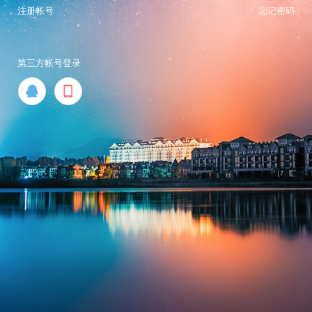
注册帐号
忘记密码
第三方帐号登录

