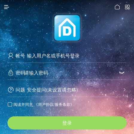




访问电脑版
帐号

密码


问题
安全提问(未设置请忽略)


阅读并同意
《用户协议/服务条款》

登录