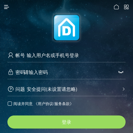




访问电脑版
帐号

密码


问题
安全提问(未设置请忽略)


阅读并同意
《用户协议/服务条款》

登录