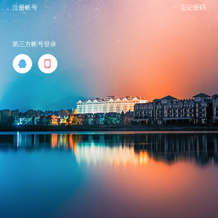
注册帐号
忘记密码
第三方帐号登录

