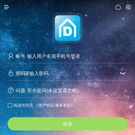




访问电脑版
帐号

密码


问题
安全提问(未设置请忽略)


阅读并同意
《用户协议/服务条款》

登录