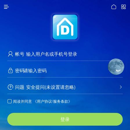




访问电脑版
帐号

密码


问题
安全提问(未设置请忽略)


阅读并同意
《用户协议/服务条款》

登录