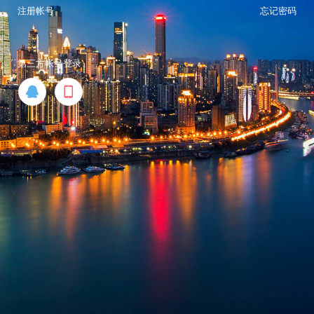
注册帐号
忘记密码
第三方帐号登录

